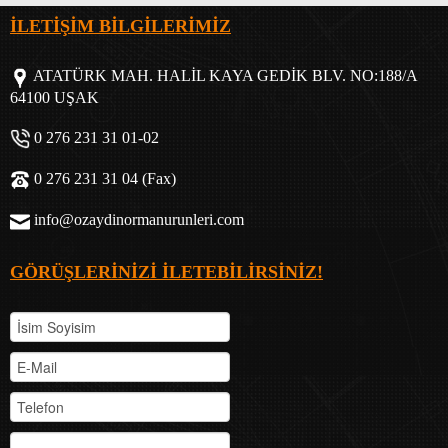
İLETİŞİM BİLGİLERİMİZ
ATATÜRK MAH. HALİL KAYA GEDİK BLV. NO:188/A
64100 UŞAK
0 276 231 31 01-02
0 276 231 31 04 (Fax)
info@ozaydinormanurunleri.com
GÖRÜŞLERİNİZİ İLETEBİLİRSİNİZ!