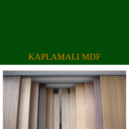
info@ozaydinormanurunleri.com
0 276 231 31 01-02
KAPLAMALI MDF
ANASAYFA
KURUMSAL
ÜRÜNLER
GALERİ
REFERANSLAR