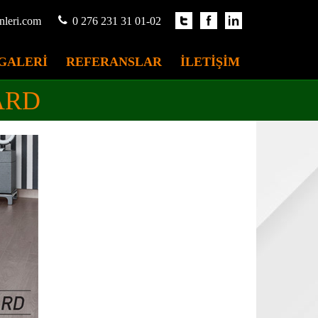
nleri.com
0 276 231 31 01-02
GALERİ
REFERANSLAR
İLETİŞİM
ARD