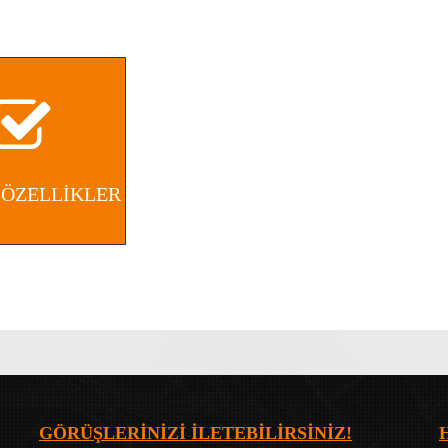
 ÖZELLİKLER
GÖRÜŞLERİNİZİ İLETEBİLİRSİNİZ!