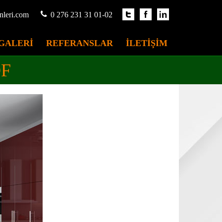
nleri.com
0 276 231 31 01-02
GALERİ
REFERANSLAR
İLETİŞİM
DF