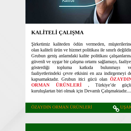
KALİTELİ ÇALIŞMA
Şirketimiz kaliteden ödün vermeden, müşterilerin
olan kaliteli ürün ve hizmet politikası ile sınırlı değildir
Grubun geniş anlamdaki kalite politikası çalışanların
güvenli ve uygar bir çalışma ortamı sağlamayı, faaliye
gösterdiği topluma katkıda bulunmayı v
faaliyetlerindeki çevre etkisini en aza indirgemeyi d
kapsamaktadır. Grubun itici gücü olan
ÖZAYDI
ORMAN ÜRÜNLERİ
, Türkiye’de güçl
kuruluşlartan biri olmak için Devamlı Çalışmaktadır....
ÖZAYDIN ORMAN ÜRÜNLERİ
UŞA