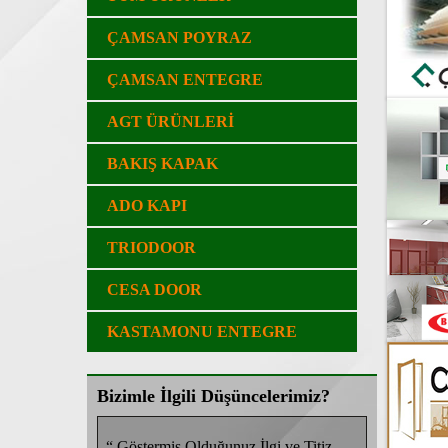
ÇAMSAN POYRAZ
ÇAMSAN ENTEGRE
AGT ÜRÜNLERİ
BAKIŞ KAPAK
ADO KAPI
TRIODOOR
CESA DOOR
KASTAMONU ENTEGRE
Bizimle İlgili Düşüncelerimiz?
e Titiz
“ Göstermiş Olduğunuz İlgi ve Titiz