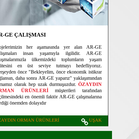
R-GE ÇALIŞMASI
ojelerimizin her aşamasında yer alan AR-GE
lışmaları insan yaşamıyla ilgilidir. AR-GE
lışmalarımızla ülkemizdeki toplumların yaşam
litesini en üst seviye tutmayı hedefliyoruz.
rşeyden önce "Bekleyelim, önce ekonomik istikrar
ğlansın, daha sonra AR-GE yaparız" yaklaşımından
rmamız olarak hep uzak durmuşuzdur.
ÖZAYDIN
RMAN ÜRÜNLERİ
müşterileri tarafından
çilmesindeki en önemli faktör AR-GE çalışmalarına
rdiği önemden dolayıdır
ZAYDIN ORMAN ÜRÜNLERİ
UŞAK