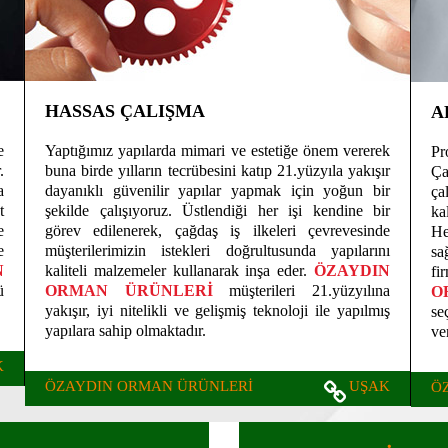
HASSAS ÇALIŞMA
A
e
Yaptığımız yapılarda mimari ve estetiğe önem vererek
Pr
.
buna birde yılların tecrübesini katıp 21.yüzyıla yakışır
Ça
a
dayanıklı güvenilir yapılar yapmak için yoğun bir
ça
t
şekilde çalışıyoruz. Üstlendiği her işi kendine bir
ka
e
görev edilenerek, çağdaş iş ilkeleri çevrevesinde
He
e
müşterilerimizin istekleri doğrultusunda yapılarını
sa
N
kaliteli malzemeler kullanarak inşa eder.
ÖZAYDIN
fi
ü
ORMAN ÜRÜNLERİ
müşterileri 21.yüzyılına
O
yakışır, iyi nitelikli ve gelişmiş teknoloji ile yapılmış
se
yapılara sahip olmaktadır.
ve
K
ÖZAYDIN ORMAN ÜRÜNLERİ
UŞAK
Ö