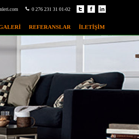
nleri.com
0 276 231 31 01-02
GALERİ
REFERANSLAR
İLETİŞİM